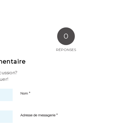
0
RÉPONSES
mentaire
scussion?
uer!
*
Nom
*
Adresse de messagerie